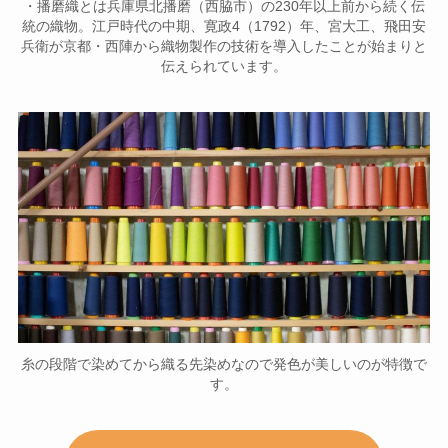
・播磨織とは兵庫県北播磨（西脇市）の230年以上前から続く伝
統の織物。江戸時代の中期、寛政4（1792）年、宮大工、飛田安
兵衛が京都・西陣から織物製作の技術を導入したことが始まりと
伝えられています。
糸の段階で染めてから織る先染めなので発色が美しいのが特徴で
す。