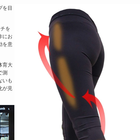
プを目
ーチを
作にお
動を意
体育大
で測
ないも
化が見