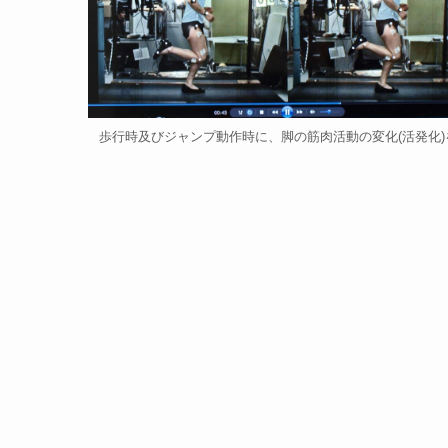
歩行時及びジャンプ動作時に、脚の筋肉活動の変化(活発化)