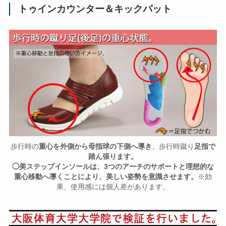
トゥインカウンター＆キックパット
歩行時の
重心を外側から母指球の下側へ導き
、歩行時蹴り
足指で
踏ん張ります。
◯美ステップインソールは、3つのアーチのサポートと理想的な
重心移動へ導くことにより、美しい姿勢を意識させます。
※効
果、使用感には個人差があります。