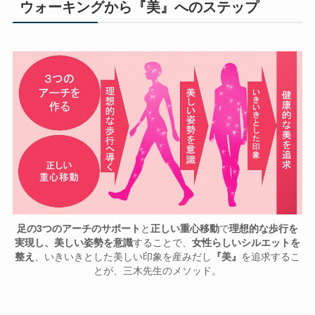
ウォーキングから『美』へのステップ
足の3つのアーチのサポート
と
正しい重心移動
で
理想的な歩行を
実現し、美しい姿勢を意識
することで、
女性らしいシルエットを
整え
、いきいきとした美しい印象を産みだし
『美』
を追求するこ
とが、三木先生のメソッド。