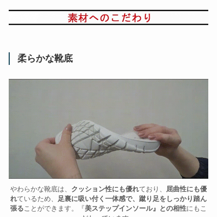
柔らかな靴底
やわらかな靴底は、
クッション性にも優れ
ており、
屈曲性にも優
れ
ているため、
足裏に吸い付く一体感で、蹴り足をしっかり踏ん
張る
ことができます。『
美ステップインソール』との相性
にもこ