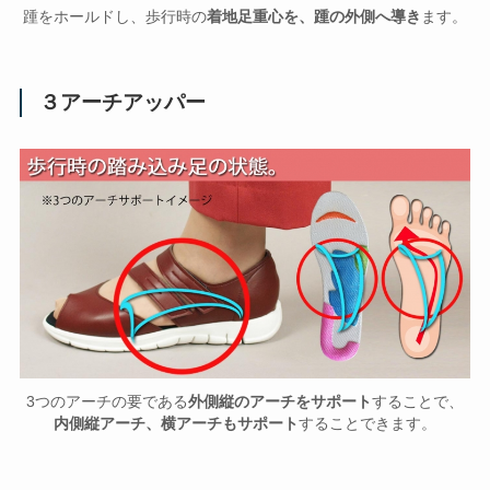
踵をホールドし、歩行時の
着地足重心を、踵の外側へ導き
ます。
３アーチアッパー
3つのアーチの要である
外側縦のアーチをサポート
することで、
内側縦アーチ、横アーチもサポート
することできます。